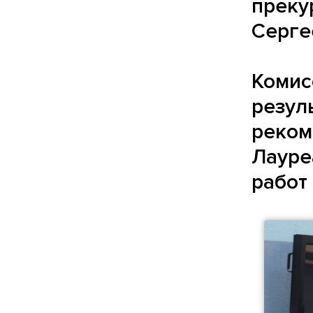
преку
Серге
Комис
резул
реком
Лауре
работ