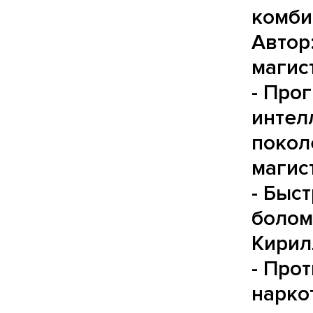
комби
Автор
магис
- Про
интел
покол
магис
- Быс
болом
Кирил
- Про
нарко