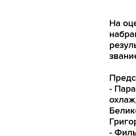
На оц
набра
резул
звани
Предс
- Пар
охлаж
Белик
Григо
- Фил